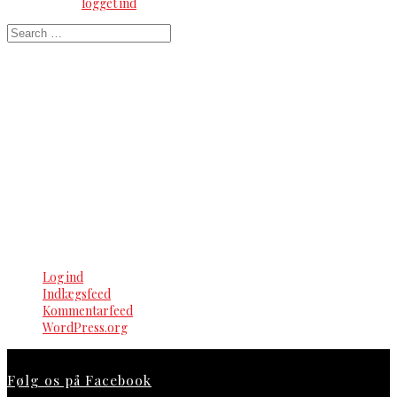
Du skal være
logget ind
for at skrive en kommentar.
Search
for:
Seneste kommentarer
Arkiver
Kategorier
Ingen kategorier
Meta
Log ind
Indlægsfeed
Kommentarfeed
WordPress.org
Følg os på Facebook