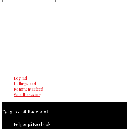
for:
Seneste kommentarer
Arkiver
Kategorier
Ingen kategorier
Meta
Log ind
Indlægsfeed
Kommentarfeed
WordPress.org
Følg os på Facebook
Følg os på Facebook